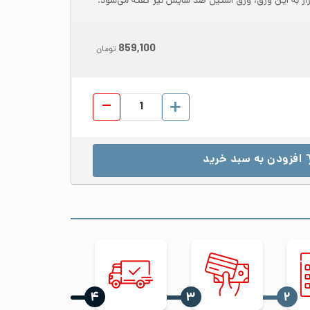
زار به این ورق، ورق استیل ضد سایش نیز گفته می‌شود.
859,100
تومان
ورق رول استیل 321 عرض 1250 ضخامت 8 مات No.1 عدد
افزودن به سبد خرید
‍۴
‍۳
‍۲