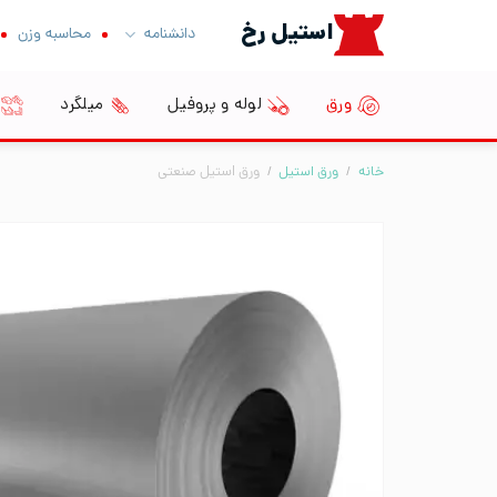
Ski
استیل رخ
دانشنامه
محاسبه وزن
t
conten
ورق
لوله و پروفیل
میلگرد
خانه
/
ورق استیل
/
ورق استیل صنعتی