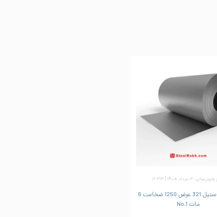
زرسانی: ۱۲ مرداد ۱۴۰۵ | ۱۶:۳۳
ورق رول استیل 321 عرض 1250 ضخامت 6
مات No.1