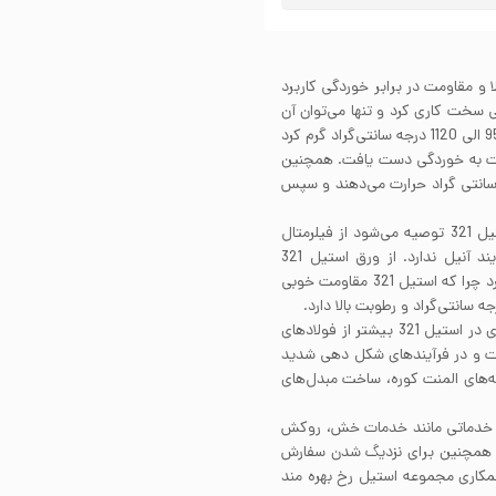
حکام بالا و مقاومت در برابر خوردگی کاربرد
ن با عملیات حرارتی سخت کاری کرد و تنها می‌توان آن
را آنیل کرد. . برای آنیل کردن استیل 321 باید آن را تا دمای 950 الی 1120 درجه سانتی‌گراد گرم کرد
ومت به خوردگی دست یافت. همچنین
ورق استیل 321، آن را تا دمای 700 درجه سانتی گراد حرارت می‌دهند و سپس
استیل 321 قابلیت جوشکاری خوبی دارد. برای جوشکاری استیل 321 توصیه می‌شود از فیلرمتال
347 استفاده کنید. این گرید پس از جوشکاری نیاز به فرآیند آنیل ندارد. از ورق استیل 321
می‌توان در محیط‌هایی که نیاز به آلیاژ نسوز است، استفاده کرد چرا که استیل 321 مقاومت خوبی
ورق استیل 321 قابلیت شکل پذیری خوبی دارد. بازگشت فنری در استیل 321 بیشتر از فولادهای
ست و در فرآیندهای شکل دهی شدید
ت قطعات کوره، لوله‌های المنت کوره، ساخت مبدل‌های
رائه خدماتی مانند خدمات خش، روکش
. همچنین برای نزدیگ شدن سفارش
خمکاری مجموعه استیل رخ بهره مند