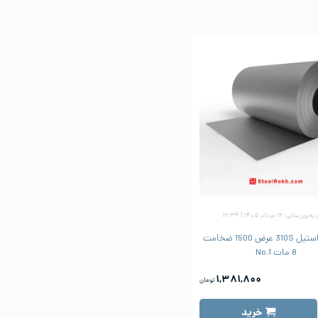
زرسانی: ۱۲ مرداد ۱۴۰۵ | ۱۶:۳۴
ورق رول استیل 310S عرض 1500 ضخامت
8 مات No.1
۱,۳۸۱,۸۰۰
تومان
خرید