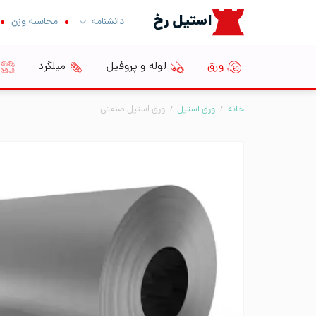
Ski
استیل رخ
دانشنامه
محاسبه وزن
t
conten
ورق
لوله و پروفیل
میلگرد
خانه
/
ورق استیل
/
ورق استیل صنعتی