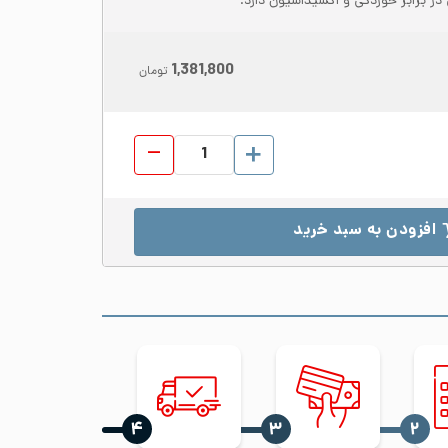
در برابر خوردگی و اکسیداسیون دارد.
1,381,800
تومان
ورق رول استیل 310S عرض 1500 ضخامت 1 مات 2B عدد
افزودن به سبد خرید
‍۴
‍۳
‍۲