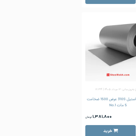
زرسانی: ۱۲ مرداد ۱۴۰۵ | ۱۶:۳۴
ورق رول استیل 310S عرض 1500 ضخامت
5 مات No.1
۱,۳۸۱,۸۰۰
تومان
خرید