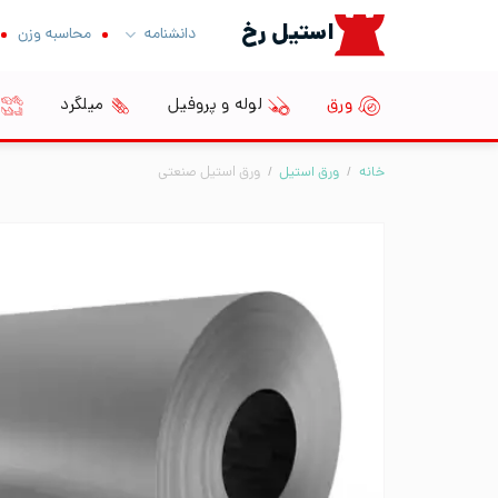
Ski
استیل رخ
دانشنامه
محاسبه وزن
t
conten
ورق
لوله و پروفیل
میلگرد
خانه
/
ورق استیل
/
ورق استیل صنعتی