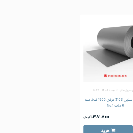
زرسانی: ۱۲ مرداد ۱۴۰۵ | ۱۶:۳۴
ورق رول استیل 310S عرض 1500 ضخامت
6 مات No.1
۱,۳۸۱,۸۰۰
تومان
خرید