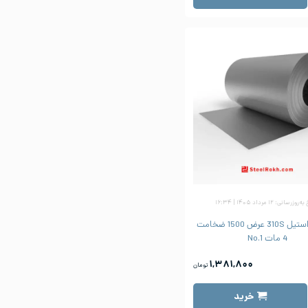
زرسانی: ۱۲ مرداد ۱۴۰۵ | ۱۶:۳۴
ورق رول استیل 310S عرض 1500 ضخامت
4 مات No.1
۱,۳۸۱,۸۰۰
تومان
خرید