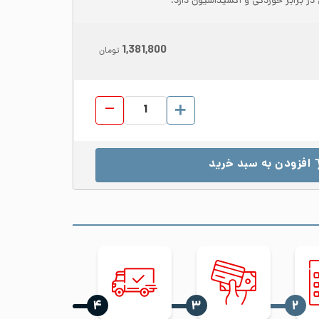
در برابر خوردگی و اکسیداسیون دارد.
1,381,800
تومان
ورق رول استیل 310S عرض 1500 ضخامت 10 مات No.1 عدد
افزودن به سبد خرید
‍۴
‍۳
‍۲