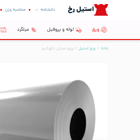
Ski
استیل رخ
دانشنامه
محاسبه وزن
t
conten
ورق
لوله و پروفیل
میلگرد
خانه
/
ورق استیل
/
ورق استیل دکوراتیو