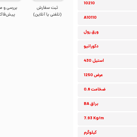
10210
ثبت سفارش
بررسی و ص
(تلفنی یا آنلاین)
پیش‌فاکت
A10110
ورق رول
دکوراتیو
استیل 430
عرض 1250
ضخامت 0.8
براق BA
7.93 Kg/m
کیلوگرم