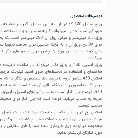
توضیحات محصول
ورق استیل 430 که در بازار به ورق استیل بگیر نیز شن
خوردگی نسبتاً خوب، می‌تواند گزینه مناسبی جهت استفاده 
ورق 0.8 میلی‌متر و عرض رول آن
براق BAاین ورق آن را به گزینه مناسبی برای ساخت تجهیز
بدل کرده است. این ورق همچنین برای کاربردهای دکوراتیو 
می‌گیرد.
ورق استیل 430 یا ورق بگیر می‌تواند در ساخت تزئ
ساختمان و استفاده در محیط‌های حاوی اسید نیتریک کاربرد 
استیل 430 عناصر کروم با درصد بالا، سیلیس و منگنز به 
برابر اکسیداسیون و استحکام بالای آن شده است. باتوجه به م
430، قیمت این آلیاژ نسبت به سایر آلیاژهای استیل پایین‌ت
صرفه به حساب می‌آید. توجه کنید که این آلیاژ برای محیط‌ه
مناسب نیست.
استیل رخ در راستای تکمیل خدمات خود قادر است کویل ور
مورد نظرتان برش داده و خدمات خش، پرداخت و روکش ورق
مجموعه می‌تواند ورق خریداری شده شما را طبق سفارش با ب
مورد نیازتان نزدیک‌تر نماید.