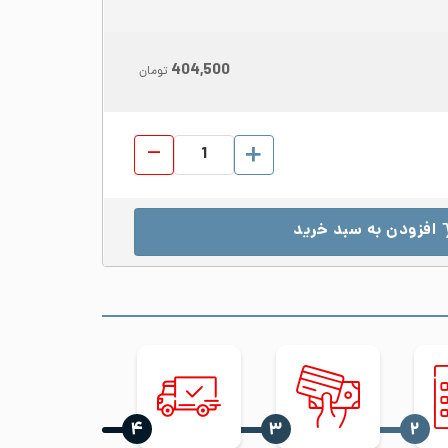
404,500
تومان
ورق رول استیل 430 عرض 1250 ضخامت 0.8 براق BA عدد
افزودن به سبد خرید
‍۴
‍۳
‍۲