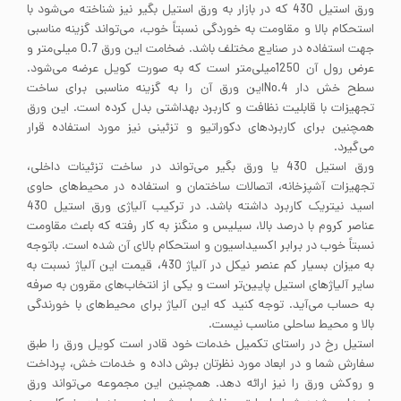
ورق استیل 430 که در بازار به ورق استیل بگیر نیز شناخته می‌شود با
استحکام بالا و مقاومت به خوردگی نسبتاً خوب، می‌تواند گزینه مناسبی
جهت استفاده در صنایع مختلف باشد. ضخامت این ورق 0.7 میلی‌متر و
عرض رول آن 1250میلی‌متر است که به صورت کویل عرضه می‌شود.
سطح خش دار No.4این ورق آن را به گزینه مناسبی برای ساخت
تجهیزات با قابلیت نظافت و کاربرد بهداشتی بدل کرده است. این ورق
همچنین برای کاربردهای دکوراتیو و تزئینی نیز مورد استفاده قرار
می‌گیرد.
ورق استیل 430 یا ورق بگیر می‌تواند در ساخت تزئینات داخلی،
تجهیزات آشپزخانه، اتصالات ساختمان و استفاده در محیط‌های حاوی
اسید نیتریک کاربرد داشته باشد. در ترکیب آلیاژی ورق استیل 430
عناصر کروم با درصد بالا، سیلیس و منگنز به کار رفته که باعث مقاومت
نسبتاً خوب در برابر اکسیداسیون و استحکام بالای آن شده است. باتوجه
به میزان بسیار کم عنصر نیکل در آلیاژ 430، قیمت این آلیاژ نسبت به
سایر آلیاژهای استیل پایین‌تر است و یکی از انتخاب‌های مقرون به صرفه
به حساب می‌آید. توجه کنید که این آلیاژ برای محیط‌های با خورندگی
بالا و محیط ساحلی مناسب نیست.
استیل رخ در راستای تکمیل خدمات خود قادر است کویل ورق را طبق
سفارش شما و در ابعاد مورد نظرتان برش داده و خدمات خش، پرداخت
و روکش ورق را نیز ارائه دهد. همچنین این مجموعه می‌تواند ورق