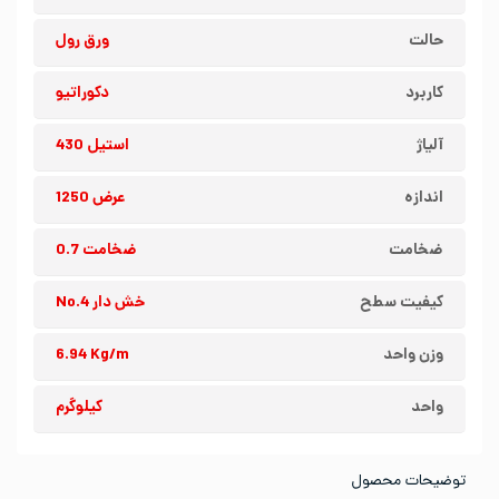
حالت
ورق رول
کاربرد
دکوراتیو
آلیاژ
استیل 430
اندازه
عرض 1250
ضخامت
ضخامت 0.7
کیفیت سطح
خش دار No.4
وزن واحد
6.94 Kg/m
واحد
کیلوگرم
توضیحات محصول