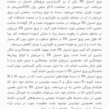
ورق استیل 316 یکی از پر کاربردترین ورق‌های استیل در صنعت
می‌باشد. این محصول در ضخامت 0.6و عرض رول 1000میلی‌متر به
صورت کویل عرضه می‌شود. بسته به نوع پرداخت سطحی این ورق
می‌توان از آن در مصارف تزئینی و دکوراتیو و یا در صنعت استفاده کرد.
ورق استیل 316 می‌تواند در ساخت تجهیزات نفت و گاز گرفته تا ساخت
ماشین آلات صنعتی مورد استفاده قرار گیرد. از ورق استیل 316 می‌توان
در مناطق ساحلی با رطوبت بسیار زیاد با خیالی آسوده استفاده کرد چرا
که طول عمر ورق استیل 316 در مناطق مرطوب و حاوی یون کلر بسیار
زیاد است و از این رو هزینه تعمیر و نگهداری را بسیار کاهش می‌دهد.
محتوای کم کربن ورق استیل 316 باعث بهبود قابلیت جوشکاری و شکل
پذیری آن شده است. ورق استیل 316 را می‌توان با انواع روش‌ها
جوشکاری کرد. همچنین می‌توان فرآیند جوشکاری را بدون فیلر و یا با
فیلر متال مناسب انجام داد. به دلیل سرعت بالای کارسختی، بهتر است
ماشینکاری ورق استیل 316 با سرعت پایین انجام گیرد.
ورق استیل 316 از دسته فولادهای آستنیتی است که در حدود 16 تا 18
درصد کروم، 10 درصد نیکل و 2 درصد مولیبدن در ساختار خود دارد که
هرکدام ویژگی خاصی به آن می‌دهند. ورق استیل 316 به دلیل همین
عناصر آلیاژی که در ساختار خود دارد می‌تواند مقاومت به خوردگی بسیار
خوبی در برابر محیط های خورنده عمومی و محیط‌های کلریدی داشته
باشد. همچنین مولیبدن موجود باعث مقاومت خوب در برابر ترک
خوردگی تنشی و خوردگی حفره‌ای درآن می‌‌شود.