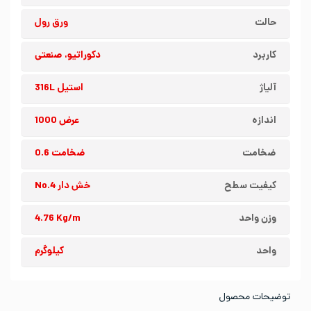
حالت
ورق رول
کاربرد
دکوراتیو، صنعتی
آلیاژ
استیل 316L
اندازه
عرض 1000
ضخامت
ضخامت 0.6
کیفیت سطح
خش دار No.4
وزن واحد
4.76 Kg/m
واحد
کیلوگرم
توضیحات محصول