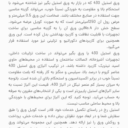
ورق استیل 430 که در بازار به ورق استیل بگیر نیز شناخته می‌شود با
استحکام بالا و مقاومت به خوردگی نسبتاً خوب، می‌تواند گزینه مناسبی
جهت استفاده در صنایع مختلف باشد. ضخامت این ورق 0.5 میلی‌متر و
عرض رول آن 1250میلی‌متر است که به صورت کویل عرضه می‌شود.
سطح خش دار No.4این ورق آن را به گزینه مناسبی برای ساخت
تجهیزات با قابلیت نظافت و کاربرد بهداشتی بدل کرده است. این ورق
همچنین برای کاربردهای دکوراتیو و تزئینی نیز مورد استفاده قرار
می‌گیرد.
ورق استیل 430 یا ورق بگیر می‌تواند در ساخت تزئینات داخلی،
تجهیزات آشپزخانه، اتصالات ساختمان و استفاده در محیط‌های حاوی
اسید نیتریک کاربرد داشته باشد. در ترکیب آلیاژی ورق استیل 430
عناصر کروم با درصد بالا، سیلیس و منگنز به کار رفته که باعث مقاومت
نسبتاً خوب در برابر اکسیداسیون و استحکام بالای آن شده است. باتوجه
به میزان بسیار کم عنصر نیکل در آلیاژ 430، قیمت این آلیاژ نسبت به
سایر آلیاژهای استیل پایین‌تر است و یکی از انتخاب‌های مقرون به صرفه
به حساب می‌آید. توجه کنید که این آلیاژ برای محیط‌های با خورندگی
بالا و محیط ساحلی مناسب نیست.
استیل رخ در راستای تکمیل خدمات خود قادر است کویل ورق را طبق
سفارش شما و در ابعاد مورد نظرتان برش داده و خدمات خش، پرداخت
و روکش ورق را نیز ارائه دهد. همچنین این مجموعه می‌تواند ورق