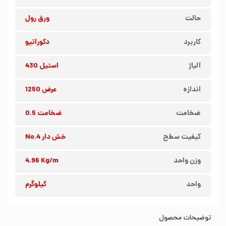
حالت
ورق رول
کاربرد
دکوراتیو
آلیاژ
استیل 430
اندازه
عرض 1250
ضخامت
ضخامت 0.5
کیفیت سطح
خش دار No.4
وزن واحد
4.96 Kg/m
واحد
کیلوگرم
توضیحات محصول