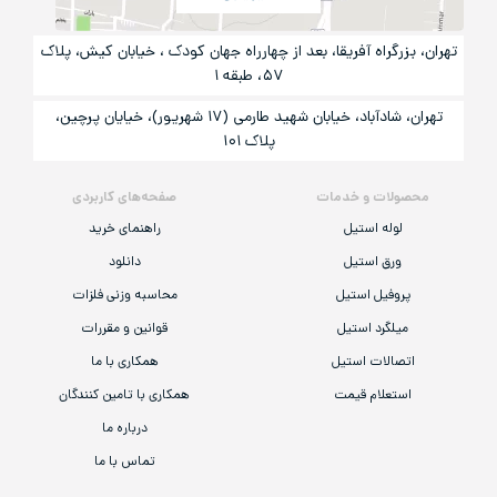
تهران، بزرگراه آفریقا، بعد از چهارراه جهان کودک ، خیابان کیش، پلاک
۵۷، طبقه ۱
تهران، شادآباد، خیابان شهید طارمی (۱۷ شهریور)، خیایان پرچین،
پلاک ۱۰۱
محصولات و خدمات
صفحه‌های کاربردی
لوله استیل
راهنمای خرید
ورق استیل
دانلود
پروفیل استیل
محاسبه وزنی فلزات
میلگرد استیل
قوانین و مقررات
اتصالات استیل
همکاری با ما
استعلام قیمت
همکاری با تامین کنندگان
درباره ما
تماس با ما