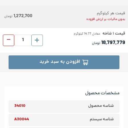
قیمت هر کیلوگرم
1,272,700
تومان
بدون مالیات بر ارزش افزوده
قیمت
۱
شاخه
معادل
14.77
کیلوگرم
نبشی است
18,797,779
تومان
افزودن به سبد خرید
مشخصات محصول
شناسه محصول
34010
شناسه سیستم
A30044