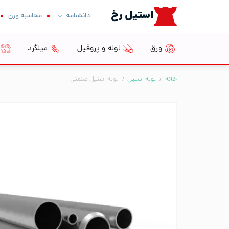
Ski
استیل رخ
دانشنامه
محاسبه وزن
t
conten
ورق
لوله و پروفیل
میلگرد
خانه
/
لوله استیل
/
لوله استیل صنعتی