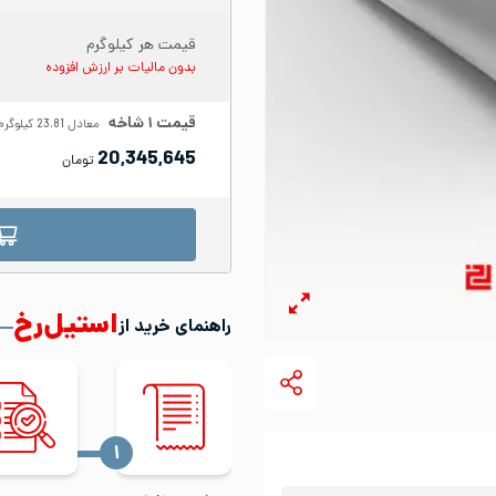
قیمت هر کیلوگرم
بدون مالیات بر ارزش افزوده
قیمت
۱
شاخه
معادل
23.81
کیلوگرم
20,345,645
تومان
استیل‌رخ
راهنمای خرید از
‍۱