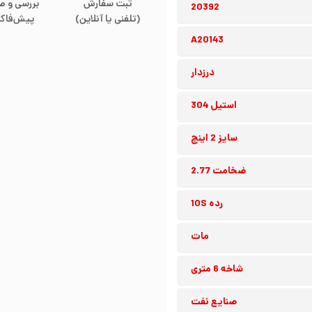
ثبت سفارش
بررسی و ص
20392
(تلفنی یا آنلاین)
پیش‌فاکت
A20143
درزدار
استیل 304
سایز 2 اینچ
ضخامت 2.77
رده 10S
مات
شاخه 6 متری
صنایع نفت