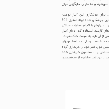
ی ساحلی و دریایی استیل 304 پیشنهاد نمی‌شود و به عنوان جایگزین برای
ی دارد. برای جوشکاری این آلیاژ توصیه
می‌شود از فیلرمتال 308 استفاده کنید. مقاطع ضخیم و سنگین جوشکای شده لوله استیل 304
 از انجام جوشکاری نیاز به آنیل دارند. لوله استیل 304 را نمی‌توان با انجام عملیات حرارتی
حکام استیل 304 باید از فرآیندهای کارسرد استفاده کرد. دمای آنیل
ماده خدمت رسانی به شما عزیزان
تیل مورد نظر خود را خریداری کرده
ت سطحی و …. محصول خریداری شده
نید با دریافت مشاوره از متخصصین