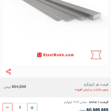
قیمت هر کیلوگرم
854,500
تومان
بدون مالیات بر ارزش افزوده
قیمت
۱
شاخه
معادل
71.37
کیلوگرم
تسمه ا
60,985,665
تومان