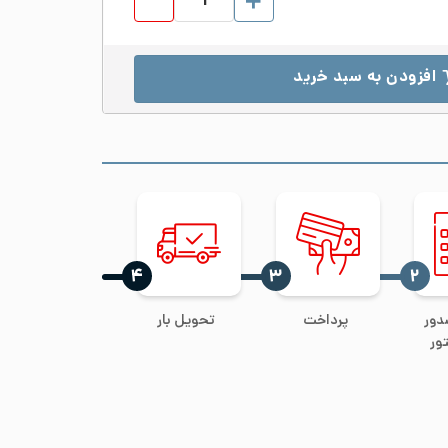
افزودن به سبد خرید
‍۴
‍۳
‍۲
دور
پرداخت
تحویل بار
ور