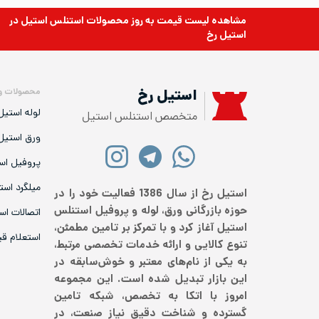
مشاهده لیست قیمت به روز
محصولات استنلس استیل
در
استیل رخ
محصولات و
استیل رخ
لوله استیل
متخصص استنلس استیل
ورق استیل
پروفیل اس
میلگرد است
استیل رخ از سال 1386 فعالیت خود را در
حوزه بازرگانی ورق، لوله و پروفیل استنلس
اتصالات اس
استیل آغاز کرد و با تمرکز بر تامین مطمئن،
استعلام ق
تنوع کالایی و ارائه خدمات تخصصی مرتبط،
به یکی از نام‌های معتبر و خوش‌سابقه در
این بازار تبدیل شده است. این مجموعه
امروز با اتکا به تخصص، شبکه تامین
گسترده و شناخت دقیق نیاز صنعت، در