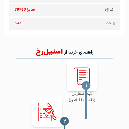
اندازه
سایز 63*76
واحد
عدد
استیل‌رخ
راهنمای خرید از
‍۱
ثبت سفارش
(تلفنی یا آنلاین)
‍۲