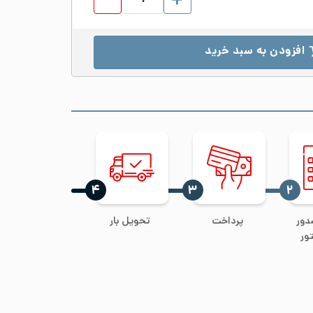
افزودن به سبد خرید
‍۴
‍۳
‍۲
دور
پرداخت
تحویل بار
ور