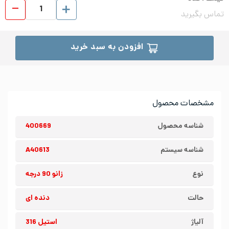
زانو 90 درجه دنده ای اس
تماس بگیرید
افزودن به سبد خرید
مشخصات محصول
شناسه محصول
400669
شناسه سیستم
A40613
نوع
زانو 90 درجه
حالت
دنده ای
آلیاژ
استیل 316