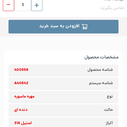
مهره
تماس بگیرید
افزودن به سبد خرید
مشخصات محصول
شناسه محصول
400658
شناسه سیستم
A40642
نوع
مهره ماسوره
حالت
دنده ای
آلیاژ
استیل 316