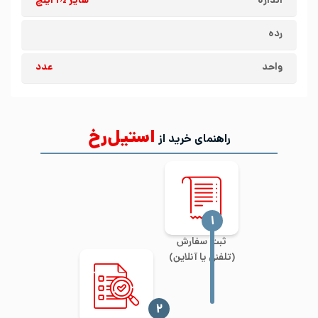
اندازه
سایز ½1 اینچ
رده
واحد
عدد
استیل‌رخ
راهنمای خرید از
‍۱
ثبت سفارش
(تلفنی یا آنلاین)
‍۲