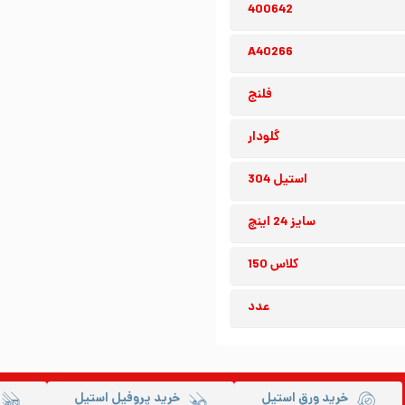
400642
A40266
فلنج
گلودار
استیل 304
سایز 24 اینچ
کلاس 150
عدد
خرید ورق استیل
خرید پروفیل استیل