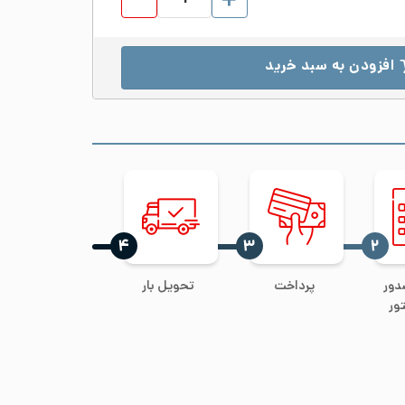
افزودن به سبد خرید
‍۴
‍۳
‍۲
دور
پرداخت
تحویل بار
ور