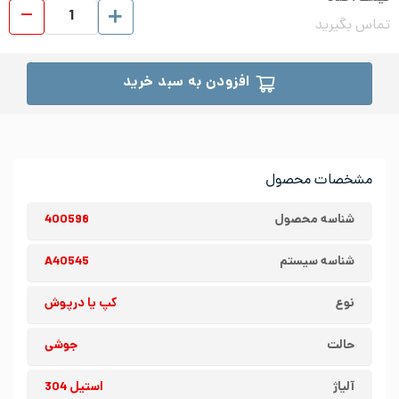
کپ ی
تماس بگیرید
افزودن به سبد خرید
مشخصات محصول
شناسه محصول
400598
شناسه سیستم
A40545
نوع
کپ یا درپوش
حالت
جوشی
آلیاژ
استیل 304