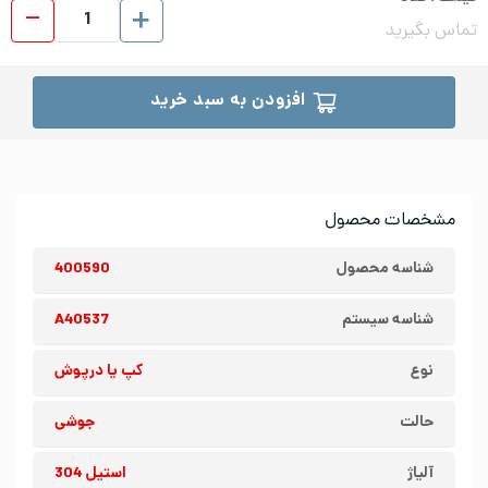
کپ ی
تماس بگیرید
افزودن به سبد خرید
مشخصات محصول
شناسه محصول
400590
شناسه سیستم
A40537
نوع
کپ یا درپوش
حالت
جوشی
آلیاژ
استیل 304