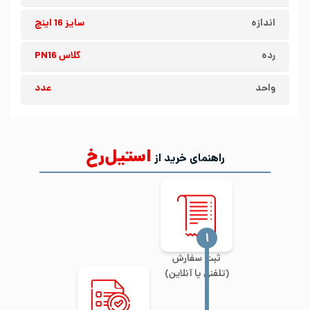
اندازه
سایز 16 اینچ
رده
کلاس PN16
واحد
عدد
استیل‌رخ
راهنمای خرید از
‍۱
ثبت سفارش
(تلفنی یا آنلاین)