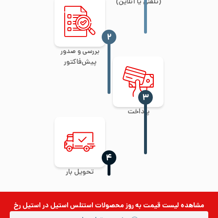
(تلفنی یا آنلاین)
‍۲
بررسی و صدور
پیش‌فاکتور
‍۳
پرداخت
‍۴
تحویل بار
مشاهده لیست قیمت به روز
محصولات استنلس استیل
در استیل رخ