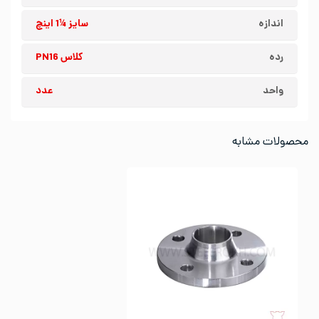
اندازه
سایز ¼1 اینچ
رده
کلاس PN16
واحد
عدد
محصولات مشابه