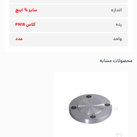
اندازه
سایز ¾ اینچ
رده
کلاس PN16
واحد
عدد
محصولات مشابه