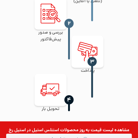
(تلفنی یا آنلاین)
‍۲
بررسی و صدور
پیش‌فاکتور
‍۳
پرداخت
‍۴
تحویل بار
مشاهده لیست قیمت به روز
محصولات استنلس استیل
در استیل رخ