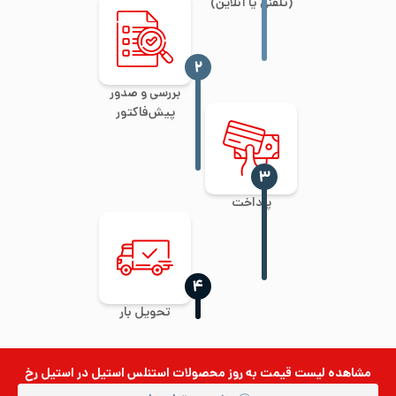
(تلفنی یا آنلاین)
‍۲
بررسی و صدور
پیش‌فاکتور
‍۳
پرداخت
‍۴
تحویل بار
مشاهده لیست قیمت به روز
محصولات استنلس استیل
در استیل رخ