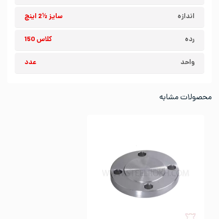
اندازه
سایز ½2 اینچ
رده
کلاس 150
واحد
عدد
محصولات مشابه