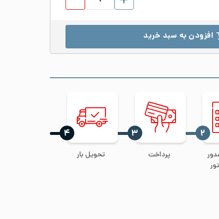
افزودن به سبد خرید
‍۴
‍۳
‍۲
دور
پرداخت
تحویل بار
ور