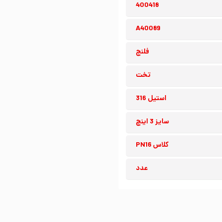
400418
A40089
فلنج
تخت
استیل 316
سایز 3 اینچ
کلاس PN16
عدد