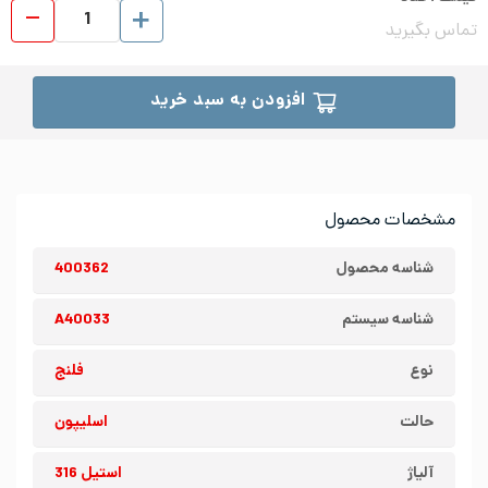
فلنج 
تماس بگیرید
افزودن به سبد خرید
مشخصات محصول
شناسه محصول
400362
شناسه سیستم
A40033
نوع
فلنج
حالت
اسلیپون
آلیاژ
استیل 316