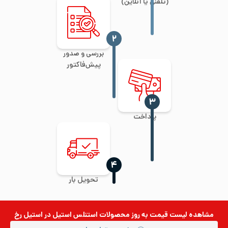
(تلفنی یا آنلاین)
‍۲
بررسی و صدور
پیش‌فاکتور
‍۳
پرداخت
‍۴
تحویل بار
مشاهده لیست قیمت به روز
محصولات استنلس استیل
در استیل رخ