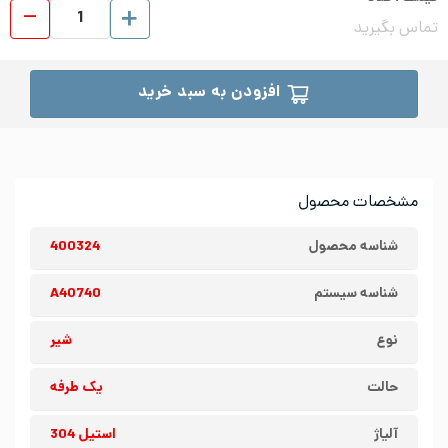
شیر ی
تماس بگیرید
افزودن به سبد خرید
مشخصات محصول
شناسه محصول
400324
شناسه سیستم
A40740
نوع
شیر
حالت
یک طرفه
آلیاژ
استیل 304