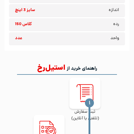
اندازه
سایز 3 اینچ
رده
کلاس 150
واحد
عدد
استیل‌رخ
راهنمای خرید از
‍۱
ثبت سفارش
(تلفنی یا آنلاین)