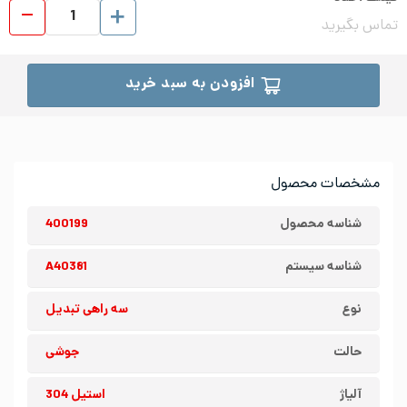
سه ر
تماس بگیرید
افزودن به سبد خرید
مشخصات محصول
شناسه محصول
400199
شناسه سیستم
A40381
نوع
سه راهی تبدیل
حالت
جوشی
آلیاژ
استیل 304