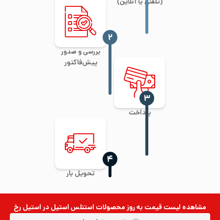
(تلفنی یا آنلاین)
‍۲
بررسی و صدور
پیش‌فاکتور
‍۳
پرداخت
‍۴
تحویل بار
مشاهده لیست قیمت به روز
محصولات استنلس استیل
در استیل رخ