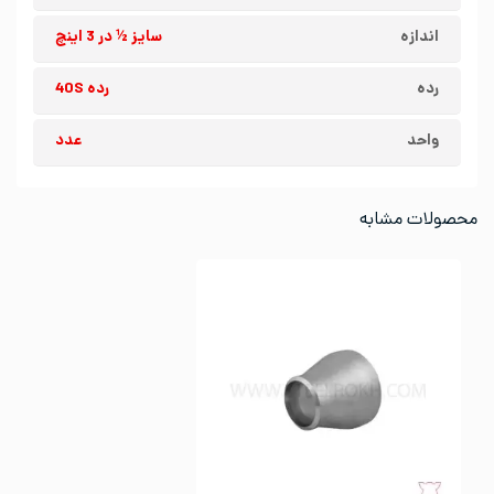
اندازه
سایز ½ در 3 اینچ
رده
رده 40S
واحد
عدد
محصولات مشابه