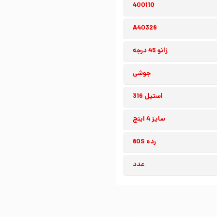
400110
A40328
زانو 45 درجه
جوشی
استیل 316
سایز 4 اینچ
رده 80S
عدد