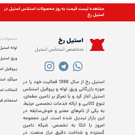
مشاهده لیست قیمت به روز
محصولات استنلس استیل
در
استیل رخ
محصولات و
استیل رخ
لوله استیل
متخصص استنلس استیل
ورق استیل
پروفیل اس
میلگرد است
استیل رخ از سال 1386 فعالیت خود را در
حوزه بازرگانی ورق، لوله و پروفیل استنلس
اتصالات اس
استیل آغاز کرد و با تمرکز بر تامین مطمئن،
استعلام ق
تنوع کالایی و ارائه خدمات تخصصی مرتبط،
به یکی از نام‌های معتبر و خوش‌سابقه در
این بازار تبدیل شده است. این مجموعه
امروز با اتکا به تخصص، شبکه تامین
گسترده و شناخت دقیق نیاز صنعت، در