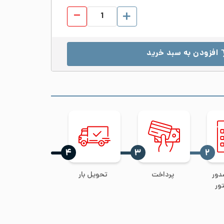
زانو 45 درجه جوشی استیل 316 سایز 4 اینچ رده 80S عدد
افزودن به سبد خرید
‍۴
‍۳
‍۲
دور
پرداخت
تحویل بار
ور