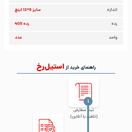
اندازه
سایز 5*12 اینچ
رده
رده 40S
واحد
عدد
استیل‌رخ
راهنمای خرید از
‍۱
ثبت سفارش
(تلفنی یا آنلاین)