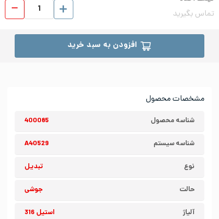
تبدیل
تماس بگیرید
افزودن به سبد خرید
مشخصات محصول
شناسه محصول
400085
شناسه سیستم
A40529
نوع
تبدیل
حالت
جوشی
آلیاژ
استیل 316