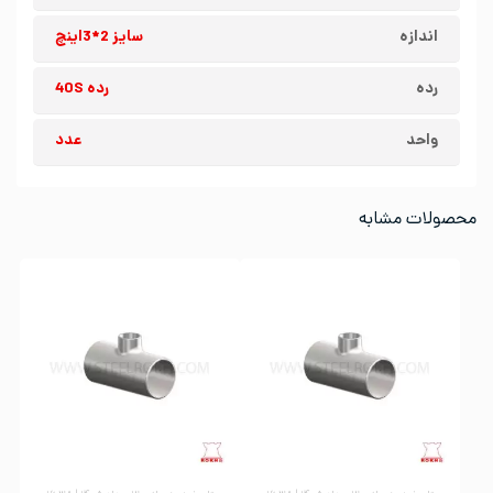
اندازه
سایز 2*3اینچ
رده
رده 40S
واحد
عدد
محصولات مشابه