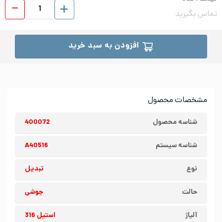
تبدیل
تماس بگیرید
افزودن به سبد خرید
مشخصات محصول
شناسه محصول
400072
شناسه سیستم
A40516
نوع
تبدیل
حالت
جوشی
آلیاژ
استیل 316