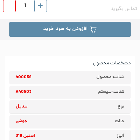
تبدیل
تماس بگیرید
افزودن به سبد خرید
مشخصات محصول
شناسه محصول
400059
شناسه سیستم
A40503
نوع
تبدیل
حالت
جوشی
آلیاژ
استیل 316