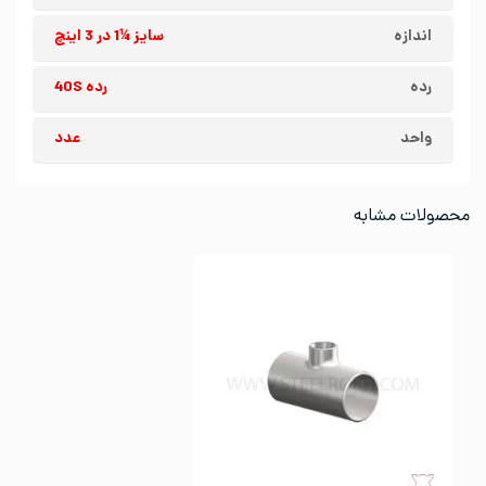
اندازه
سایز ¼1 در 3 اینچ
رده
رده 40S
واحد
عدد
محصولات مشابه