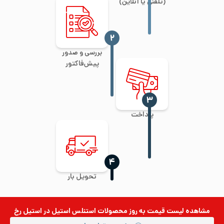
(تلفنی یا آنلاین)
‍۲
بررسی و صدور
پیش‌فاکتور
‍۳
پرداخت
‍۴
تحویل بار
مشاهده لیست قیمت به روز
محصولات استنلس استیل
در استیل رخ