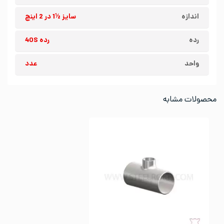
اندازه
سایز ½1 در 2 اینچ
رده
رده 40S
واحد
عدد
محصولات مشابه