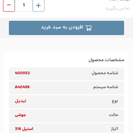
تبدیل
تماس بگیرید
افزودن به سبد خرید
مشخصات محصول
شناسه محصول
400052
شناسه سیستم
A40496
نوع
تبدیل
حالت
جوشی
آلیاژ
استیل 316