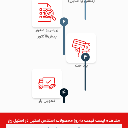
(تلفنی یا آنلاین)
‍۲
بررسی و صدور
پیش‌فاکتور
‍۳
پرداخت
‍۴
تحویل بار
مشاهده لیست قیمت به روز
محصولات استنلس استیل
در استیل رخ