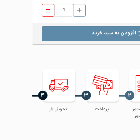
تبدیل جوشی استیل 304 سایز ½2*4 اینچ رده 40S عدد
افزودن به سبد خرید
‍۴
‍۳
‍۲
دور
پرداخت
تحویل بار
ور