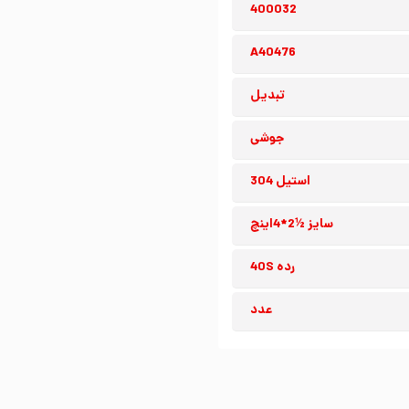
400032
A40476
تبدیل
جوشی
استیل 304
سایز ½2*4اینچ
رده 40S
عدد