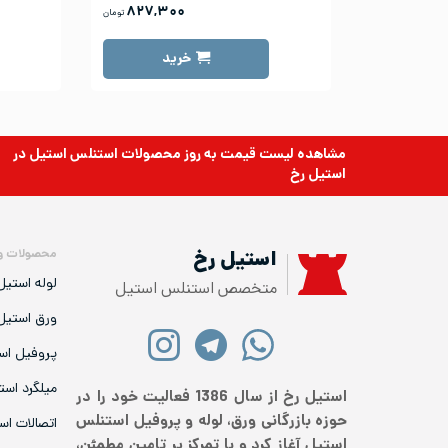
۸۲۷,۳۰۰
تومان
خرید
مشاهده لیست قیمت به روز
محصولات استنلس استیل
در
استیل رخ
محصولات و
استیل رخ
لوله استیل
متخصص استنلس استیل
ورق استیل
پروفیل اس
میلگرد است
استیل رخ از سال 1386 فعالیت خود را در
حوزه بازرگانی ورق، لوله و پروفیل استنلس
اتصالات اس
استیل آغاز کرد و با تمرکز بر تامین مطمئن،