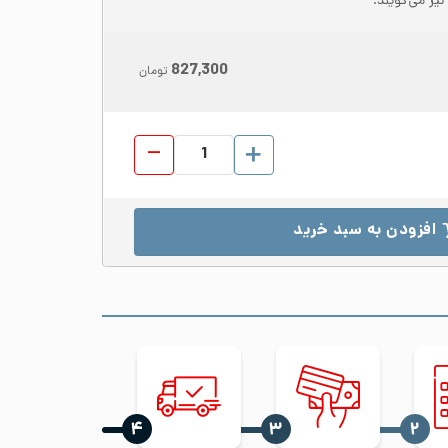
827,300
تومان
پروفیل استیل 304 ابعاد 25*50 ضخامت 0.8 براق شاخه 6 متری عدد
افزودن به سبد خرید
‍۴
‍۳
‍۲