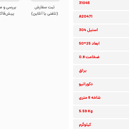
31045
ثبت سفارش
بررسی و ص
(تلفنی یا آنلاین)
پیش‌فاکت
A20471
استیل 304
ابعاد 25*50
ضخامت 0.8
براق
دکوراتیو
شاخه 6 متری
5.59 Kg
کیلوگرم