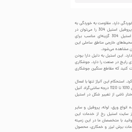
یون و خوردگی دارد. مقاومت به خوردگی به
واسطه حضور عناصر آلیاژی در ساختار این استیل هستند. پروفیل استیل 304 را می‌توان در
محیط‌های با رطوبت بالا به راختی استفاده کرد. پروفیل استیل 304 گزینه‌ای مناسب برای
 محیط‌های خارجی مناطق ساحلی این
آن مشاهده می‌شود.
خوبی دارد. این استیل به دلیل دارا بودن
ای رایج در صنعت را دارد. جوشکاری
نجام می‌شود. البته دقت کنید که مقاطع سنگین جوشکاری
تکاری کرد. استحکام این آلیاژ تنها با اعمال
کارسرد افزایش می‌یابد. پروفیل استیل 304 را در دمایی بین 1010 تا 1120 درجه سانتی‌گراد آنیل
ختار ناشی از تغییر شکل در استیل
ه انواع ورق، لوله، پروفیل و سایر
از سایت استیل رخ از خدمات این
انید با متخصصان ما در این زمینه
ز خدمات برش لیزر و خمکاری، محصول