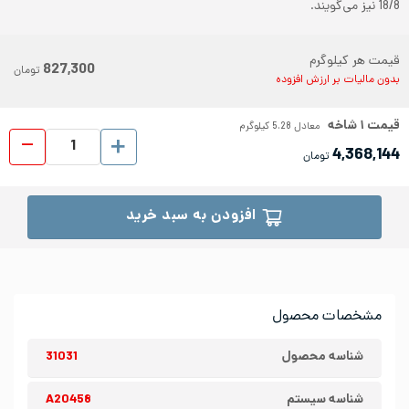
18/8 نیز می‌گویند.
قیمت هر کیلوگرم
827,300
تومان
بدون مالیات بر ارزش افزوده
قیمت
۱
شاخه
معادل
5.28
کیلوگرم
پروفیل ا
4,368,144
تومان
افزودن به سبد خرید
مشخصات محصول
شناسه محصول
31031
شناسه سیستم
A20458