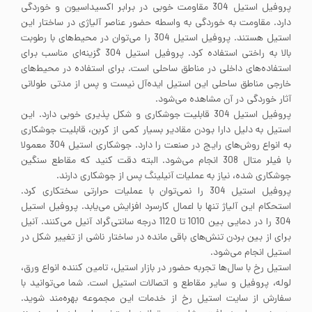
پروفیل استیل 304 مقاومت خوبی در برابر اکسیداسیون و خوردگی
دارد. مقاومت به خوردگی به واسطه حضور عناصر آلیاژی در ساختار این
استیل هستند. پروفیل استیل 304 را می‌توان در محیط‌های با رطوبت
بالا به راختی استفاده کرد. پروفیل استیل 304 گزینه‌ای مناسب برای
استفاده‌های داخلی در مناطق ساحلی است. برای استفاده در محیط‌های
خارجی مناطق ساحلی این استیل ایده‌آل نیست و پس از مدتی طولانی
آثار خوردگی در آن مشاهده می‌شود.
پروفیل استیل 304 قابلیت جوشکاری و شکل پذیری خوبی دارد. این
استیل به دلیل دارا بودن مقادیر بسیار کمی از کربن، قابلیت جوشکاری
به انواع روش‌های رایج در صنعت را دارد. جوشکاری استیل 304 معمولا
با فیلر متال 308 انجام می‌شود. البته دقت کنید که مقاطع سنگین
جوشکاری شده، نیاز به عملیات آنیلینگ پس از جوشکاری دارند.
پروفیل استیل 304 را نمی‌توان با عملیات حرارتی سختکاری کرد.
استحکام این آلیاژ تنها با اعمال کارسرد افزایش می‌یابد. پروفیل استیل
304 را در دمایی بین 1010 تا 1120 درجه سانتی‌گراد آنیل می‌کنند. آنیل
برای از بین بردن تنش‌های باقی مانده در ساختار ناشی از تغییر شکل در
استیل انجام می‌شود.
استیل رخ با سال‌ها تجربه حضور در بازار استیل، تامین کننده انواع ورق،
لوله، پروفیل و سایر مقاطع و اتصالات استیل است. شما می‌توانید با
سفارش از سایت استیل رخ از خدمات این مجموعه بهره‌مند شوید.