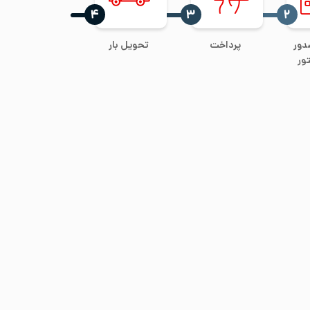
‍۴
‍۳
‍۲
دور
پرداخت
تحویل بار
ور