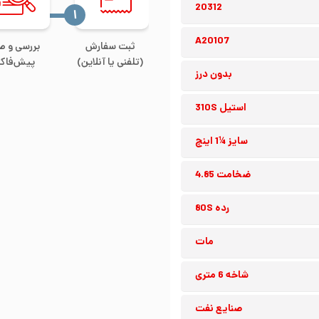
20312
‍۱
A20107
ثبت سفارش
بررسی و ص
(تلفنی یا آنلاین)
پیش‌فاکت
بدون درز
استیل 310S
سایز ¼1 اینچ
ضخامت 4.85
رده 80S
مات
شاخه 6 متری
صنایع نفت