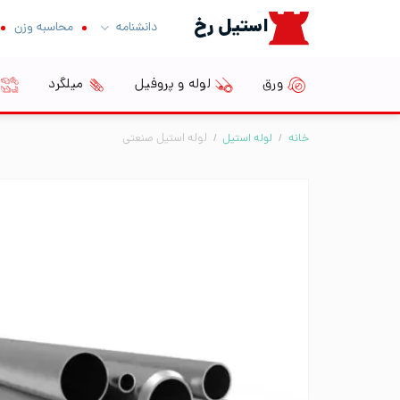
Ski
استیل رخ
دانشنامه
محاسبه وزن
t
conten
ورق
لوله و پروفیل
میلگرد
خانه
/
لوله استیل
/
لوله استیل صنعتی