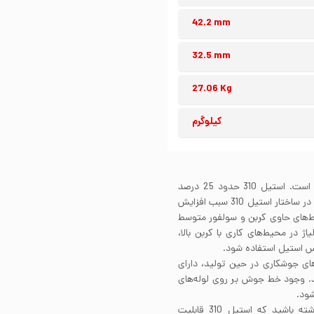
42.2 mm
32.5 mm
27.06 Kg
کیلوگرم
لوله استیل 310 بدون درز دارای عناصر آلیاژی کروم و نیکل است. استیل 310 حدود 25 درصد
کروم . 20 درصد نیکل در ساختار خود دارد. ترکیب این عناصر در ساختار استیل 310 سبب افزایش
 این آلیاژ شده است. استیل 310 در محیط‌های حاوی کربن و سولفور متوسط
ژ در محیط‌های کاری با کربن بالا،
لس استیل استفاده شود.
 فرآیندهای جوشکاری در حین تولید، دارای
د. وجود خط جوش بر روی لوله‌های
شود.
در صورت نیاز برای جوشکاری این لوله‌ها، باید در نظر داشته باشید که استیل 310 قابلیت