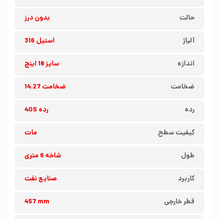
حالت
بدون درز
آلیاژ
استیل 316
اندازه
سایز 18 اینچ
ضخامت
ضخامت 14.27
رده
رده 40S
کیفیت سطح
مات
طول
شاخه 6 متری
کاربرد
صنایع نفت
قطر خارجی
457 mm