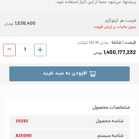
پیشنهاد می‌شود حتما از این آلیاژ استفاده شود.
قیمت هر کیلوگرم
1,536,400
تومان
بدون مالیات بر ارزش افزوده
قیمت
۱
شاخه
معادل
943.88
کیلوگرم
لوله 
1,450,177,232
تومان
افزودن به سبد خرید
مشخصات محصول
شناسه محصول
20292
شناسه سیستم
A20090