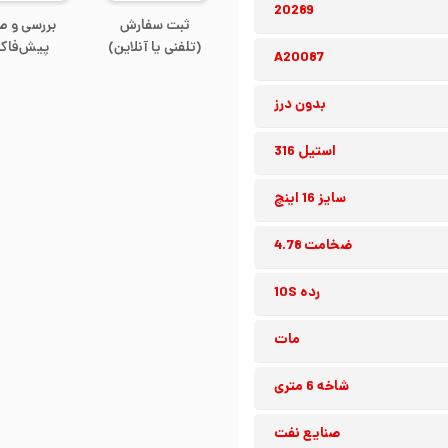
20289
ثبت سفارش
بررسی و ص
(تلفنی یا آنلاین)
پیش‌فاکت
A20087
بدون درز
استیل 316
سایز 16 اینچ
ضخامت 4.78
رده 10S
مات
شاخه 6 متری
صنایع نفت