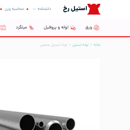
Ski
استیل رخ
دانشنامه
محاسبه وزن
t
conten
ورق
لوله و پروفیل
میلگرد
خانه
/
لوله استیل
/
لوله استیل صنعتی