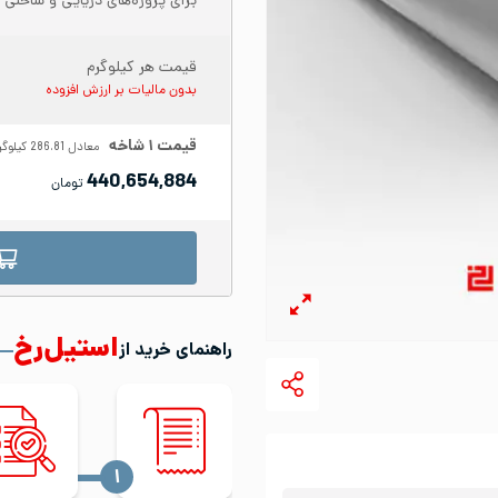
برای پروژه‌های دریایی و ساحلی پ
قیمت هر کیلوگرم
بدون مالیات بر ارزش افزوده
قیمت
۱
شاخه
معادل
286.81
کیلوگر
440,654,884
تومان
استیل‌رخ
راهنمای خرید از
‍۱