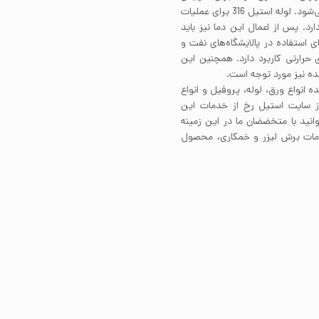
استحکام آلیاژ 316، اعمال فرآیند کارسرد بر روی آلیاژ توصیه می‌شود. لوله استیل 316 برای عملیات
رجه سانتی‌گراد نیاز دارد. پس از اعمال این دما نیز باید
د. لوله استیل 316 بدون درز برای استفاده در پالایشگاه‌های نفت و
 حرارتی کاربرد دارد. همچنین این
ده نیز مورد توجه است.
ه انواع ورق، لوله، پروفیل و انواع
از سایت استیل رخ از خدمات این
انید با متخضضان ما در این زمینه
ز خدمات برش لیزر و خمکاری، محصول