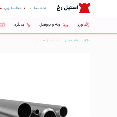
Ski
استیل رخ
دانشنامه
محاسبه وزن
t
conten
ورق
لوله و پروفیل
میلگرد
خانه
/
لوله استیل
/
لوله استیل صنعتی