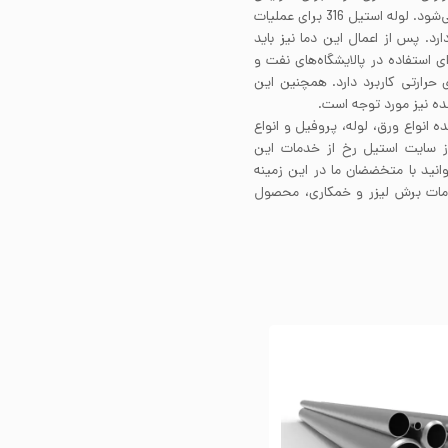
استحکام آلیاژ 316، اعمال فرآیند کارسرد بر روی آلیاژ توصیه می‌شود. لوله استیل 316 برای عملیات
رجه سانتی‌گراد نیاز دارد. پس از اعمال این دما نیز باید
د. لوله استیل 316 بدون درز برای استفاده در پالایشگاه‌های نفت و
 حرارتی کاربرد دارد. همچنین این
ده نیز مورد توجه است.
ه انواع ورق، لوله، پروفیل و انواع
از سایت استیل رخ از خدمات این
انید با متخضضان ما در این زمینه
ز خدمات برش لیزر و خمکاری، محصول