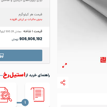
برای پروژه‌های دریایی و ساحلی پ
قیمت هر کیلوگرم
بدون مالیات بر ارزش افزوده
قیمت
۱
شاخه
معادل
590.28
کیلوگ
906,906,192
تومان
استیل‌رخ
راهنمای خرید از
‍۱