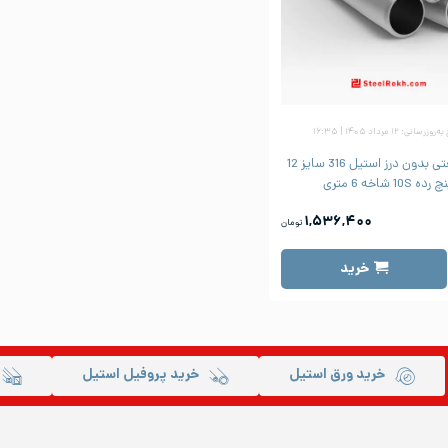
زرسانی: ۱۲ مرداد ۱۴۰۵ | ۱۶:۳۵
لوله صنعتی بدون درز استیل 316 سایز 12
رده 10S شاخه 6 متری
۱,۵۳۶,۴۰۰
تومان
خرید
خرید ورق استیل
خرید پروفیل استیل