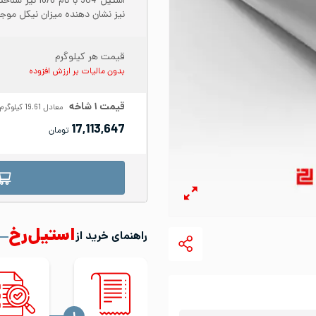
نیز نشان دهنده میزان نیکل موجود در س
قیمت هر کیلوگرم
بدون مالیات بر ارزش افزوده
قیمت
۱
شاخه
معادل
19.61
کیلوگرم
17,113,647
تومان
استیل‌رخ
راهنمای خرید از