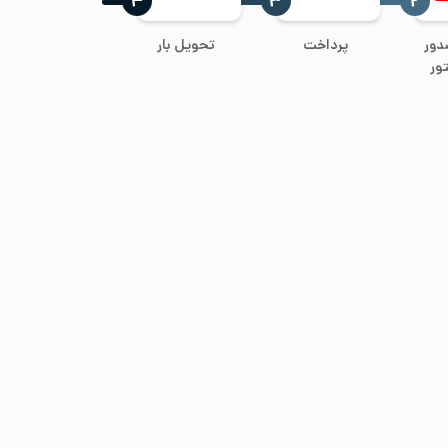
‍۴
‍۳
‍۲
دور
پرداخت
تحویل بار
ور