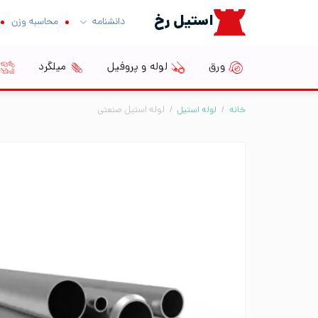
Ski
استیل رخ
دانشنامه
محاسبه وزن
t
conten
ورق
لوله و پروفیل
میلگرد
خانه
/
لوله استیل
/
لوله استیل صنعتی