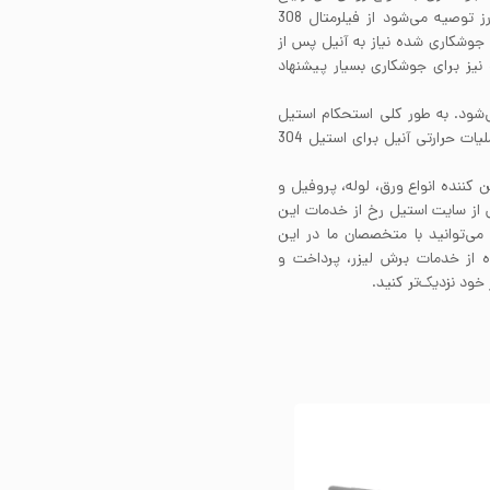
جوشکاری را دارد. برای جوشکاری لوله استیل 304 بدون درز توصیه می‌شود از فیلرمتال 308
جوشکاری شده نیاز به آنیل پس از
انجام جوشکاری دارند. نسخه کم کربن این آلیآژ یعنی 304L نیز برای جوشکاری بسیار پیشنهاد
ت نمی‌شود. به طور کلی استحکام استیل
304 را تنها با اعمال فرآیند کارسرد می‌توان بهبود بخشید. عملیات حرارتی آنیل برای استیل 304
ن کننده انواع ورق، لوله، پروفیل و
ش از سایت استیل رخ از خدمات این
می‌توانید با متخصصان ما در این
فاده از خدمات برش لیزر، پرداخت و
خود نزدیک‌تر کنید.