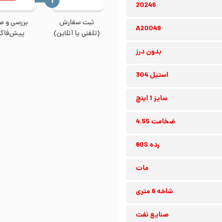
‍۱
20246
ثبت سفارش
بررسی و ص
A20049
(تلفنی یا آنلاین)
پیش‌فاکت
بدون درز
استیل 304
سایز 1 اینچ
ضخامت 4.55
رده 80S
مات
شاخه 6 متری
صنایع نفت