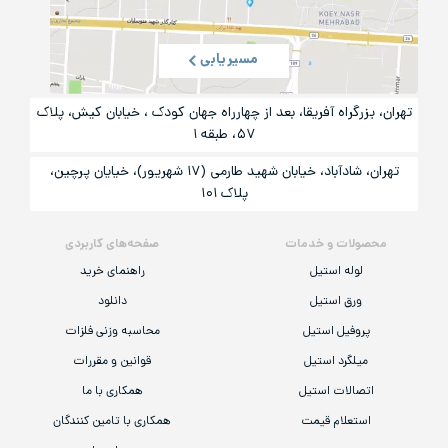
مسیریابی
تهران، بزرگراه آفریقا، بعد از چهارراه جهان کودک ، خیابان کیش، پلاک
۵۷، طبقه ۱
تهران، شادآباد، خیابان شهید طارمی (۱۷ شهریور)، خیایان پرچین،
پلاک ۱۰۱
محصولات و خدمات
صفحه‌های کاربردی
لوله استیل
راهنمای خرید
ورق استیل
دانلود
پروفیل استیل
محاسبه وزنی فلزات
میلگرد استیل
قوانین و مقررات
اتصالات استیل
همکاری با ما
استعلام قیمت
همکاری با تامین کنندگان