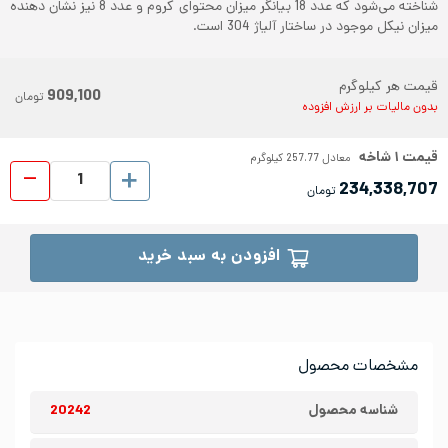
شناخته می‌شود که عدد 18 بیانگر میزان محتوای کروم و عدد 8 نیز نشان دهنده
میزان نیکل موجود در ساختار آلیاژ 304 است.
قیمت هر کیلوگرم
909,100
تومان
بدون مالیات بر ارزش افزوده
قیمت
۱
شاخه
معادل
257.77
کیلوگرم
لوله 
234,338,707
تومان
افزودن به سبد خرید
مشخصات محصول
شناسه محصول
20242