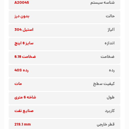
شناسه سیستم
A20045
حالت
بدون درز
آلیاژ
استیل 304
اندازه
سایز 8 اینچ
ضخامت
ضخامت 8.18
رده
رده 40S
کیفیت سطح
مات
طول
شاخه 6 متری
کاربرد
صنایع نفت
قطر خارجی
219.1 mm