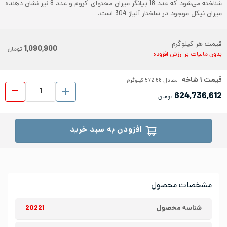
شناخته می‌شود که عدد 18 بیانگر میزان محتوای کروم و عدد 8 نیز نشان دهنده
میزان نیکل موجود در ساختار آلیاژ 304 است.
قیمت هر کیلوگرم
1,090,900
تومان
بدون مالیات بر ارزش افزوده
قیمت
۱
شاخه
معادل
572.68
کیلوگرم
لوله 
624,736,612
تومان
افزودن به سبد خرید
مشخصات محصول
شناسه محصول
20221