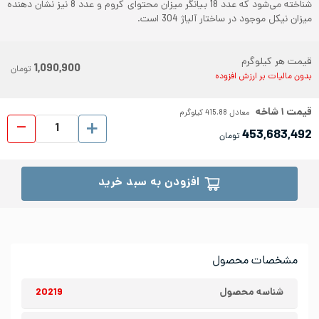
شناخته می‌شود که عدد 18 بیانگر میزان محتوای کروم و عدد 8 نیز نشان دهنده
میزان نیکل موجود در ساختار آلیاژ 304 است.
قیمت هر کیلوگرم
1,090,900
تومان
بدون مالیات بر ارزش افزوده
قیمت
۱
شاخه
معادل
415.88
کیلوگرم
لوله 
453,683,492
تومان
افزودن به سبد خرید
مشخصات محصول
شناسه محصول
20219