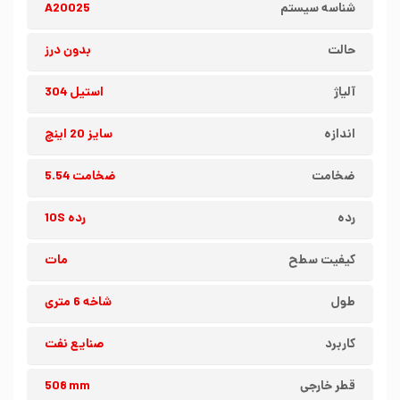
شناسه سیستم
A20025
حالت
بدون درز
آلیاژ
استیل 304
اندازه
سایز 20 اینچ
ضخامت
ضخامت 5.54
رده
رده 10S
کیفیت سطح
مات
طول
شاخه 6 متری
کاربرد
صنایع نفت
قطر خارجی
508 mm