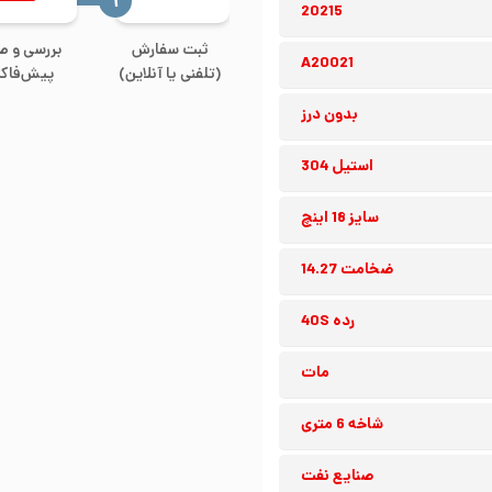
‍۱
20215
ثبت سفارش
بررسی و ص
A20021
(تلفنی یا آنلاین)
پیش‌فاکت
بدون درز
استیل 304
سایز 18 اینچ
ضخامت 14.27
رده 40S
مات
شاخه 6 متری
صنایع نفت