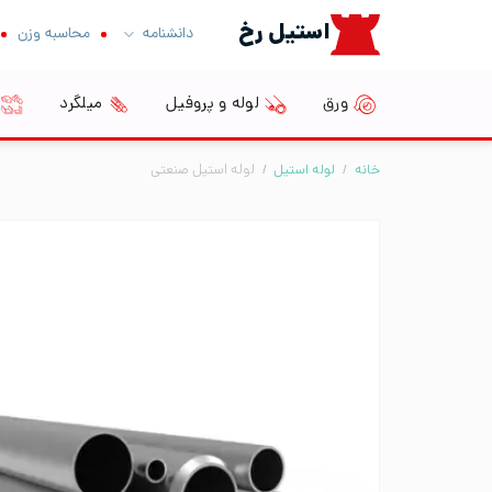
Ski
استیل رخ
دانشنامه
محاسبه وزن
t
conten
ورق
لوله و پروفیل
میلگرد
خانه
/
لوله استیل
/
لوله استیل صنعتی