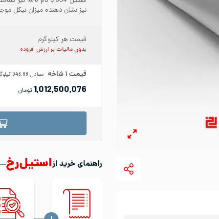
نیز نشان دهنده میزان نیکل موجود در س
قیمت هر کیلوگرم
بدون مالیات بر ارزش افزوده
قیمت
۱
شاخه
معادل
943.88
کیلوگ
1,012,500,076
تومان
استیل‌رخ
راهنمای خرید از