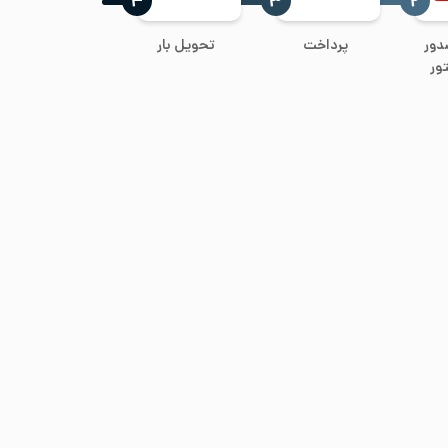
‍۴
‍۳
‍۲
دور
پرداخت
تحویل بار
ور