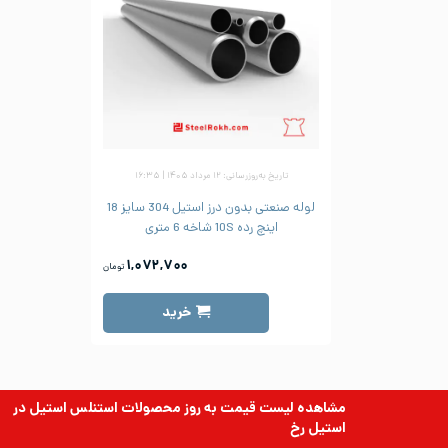
تاریخ به‌روزرسانی: ۱۲ مرداد ۱۴۰۵ | ۱۶:۳۵
لوله صنعتی بدون درز استیل 304 سایز 18
اینچ رده 10S شاخه 6 متری
۱,۰۷۲,۷۰۰
تومان
خرید
مشاهده لیست قیمت به روز
محصولات استنلس استیل
در
استیل رخ