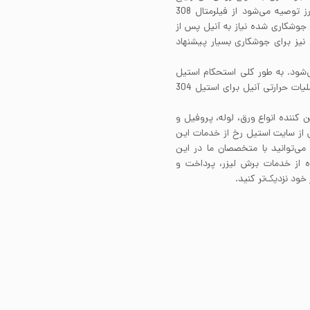
جوشکاری را دارد. برای جوشکاری لوله استیل 304 بدون درز توصیه می‌شود از فیلرمتال 308
جوشکاری شده نیاز به آنیل پس از
انجام جوشکاری دارند. نسخه کم کربن این آلیآژ یعنی 304L نیز برای جوشکاری بسیار پیشنهاد
ت نمی‌شود. به طور کلی استحکام استیل
304 را تنها با اعمال فرآیند کارسرد می‌توان بهبود بخشید. عملیات حرارتی آنیل برای استیل 304
ن کننده انواع ورق، لوله، پروفیل و
ش از سایت استیل رخ از خدمات این
می‌توانید با متخصصان ما در این
فاده از خدمات برش لیزر، پرداخت و
خود نزدیک‌تر کنید.