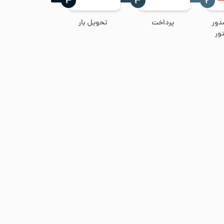
‍۴
‍۳
‍۲
دور
پرداخت
تحویل بار
ور