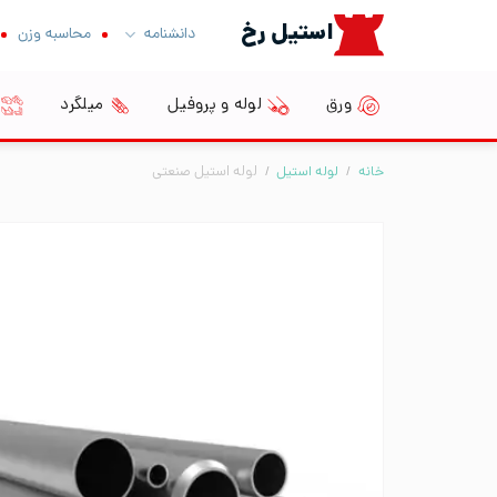
Ski
استیل رخ
دانشنامه
محاسبه وزن
t
conten
ورق
لوله و پروفیل
میلگرد
خانه
/
لوله استیل
/
لوله استیل صنعتی