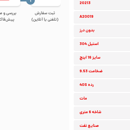
‍۱
20213
ثبت سفارش
بررسی و ص
A20019
(تلفنی یا آنلاین)
پیش‌فاکت
بدون درز
استیل 304
سایز 16 اینچ
ضخامت 9.53
رده 40S
مات
شاخه 6 متری
صنایع نفت