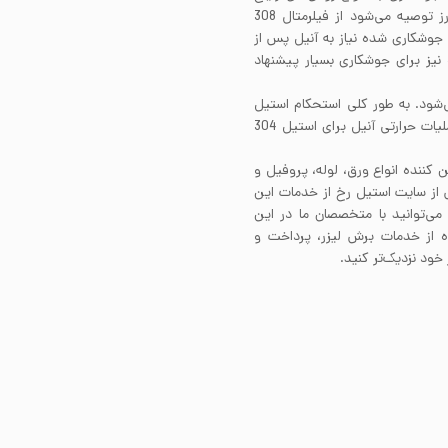
جوشکاری را دارد. برای جوشکاری لوله استیل 304 بدون درز توصیه می‌شود از فیلرمتال 308
جوشکاری شده نیاز به آنیل پس از
انجام جوشکاری دارند. نسخه کم کربن این آلیآژ یعنی 304L نیز برای جوشکاری بسیار پیشنهاد
ت نمی‌شود. به طور کلی استحکام استیل
304 را تنها با اعمال فرآیند کارسرد می‌توان بهبود بخشید. عملیات حرارتی آنیل برای استیل 304
ن کننده انواع ورق، لوله، پروفیل و
ش از سایت استیل رخ از خدمات این
می‌توانید با متخصصان ما در این
فاده از خدمات برش لیزر، پرداخت و
خود نزدیک‌تر کنید.