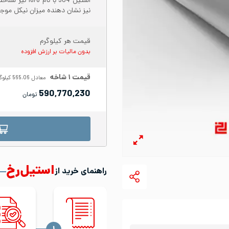
نیز نشان دهنده میزان نیکل موجود در س
قیمت هر کیلوگرم
بدون مالیات بر ارزش افزوده
قیمت
۱
شاخه
معادل
565.06
کیلوگ
590,770,230
تومان
استیل‌رخ
راهنمای خرید از