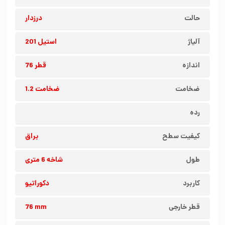
حالت
درزدار
آلیاژ
استیل 201
اندازه
قطر 76
ضخامت
ضخامت 1.2
رده
کیفیت سطح
براق
طول
شاخه 6 متری
کاربرد
دکوراتیو
قطر خارجی
76 mm