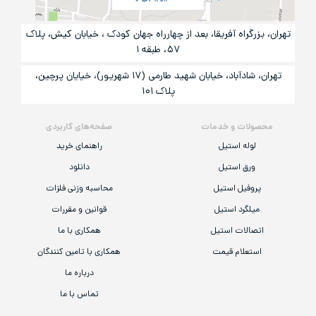
تهران، بزرگراه آفریقا، بعد از چهارراه جهان کودک ، خیابان کیش، پلاک
۵۷، طبقه ۱
تهران، شادآباد، خیابان شهید طارمی (۱۷ شهریور)، خیایان پرچین،
پلاک ۱۰۱
محصولات و خدمات
صفحه‌های کاربردی
لوله استیل
راهنمای خرید
ورق استیل
دانلود
پروفیل استیل
محاسبه وزنی فلزات
میلگرد استیل
قوانین و مقررات
اتصالات استیل
همکاری با ما
استعلام قیمت
همکاری با تامین کنندگان
درباره ما
تماس با ما