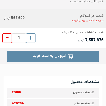
ظاهر قابل مشاهده نیست.
قیمت هر کیلوگرم
563,600
تومان
بدون مالیات بر ارزش افزوده
قیمت
۱
شاخه
معادل
13.41
کیلوگرم
لوله د
7,557,876
تومان
افزودن به سبد خرید
مشخصات محصول
شناسه محصول
20166
شناسه سیستم
A20294