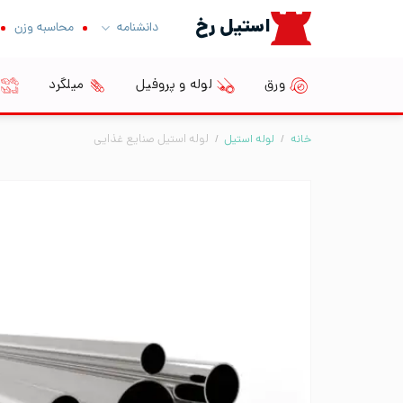
Ski
استیل رخ
دانشنامه
محاسبه وزن
t
conten
ورق
لوله و پروفیل
میلگرد
خانه
/
لوله استیل
/
لوله استیل صنایع غذایی