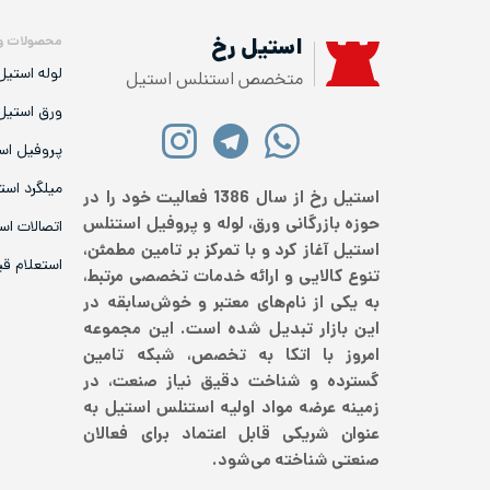
محصولات و
استیل رخ
لوله استیل
متخصص استنلس استیل
ورق استیل
پروفیل اس
میلگرد است
استیل رخ از سال 1386 فعالیت خود را در
حوزه بازرگانی ورق، لوله و پروفیل استنلس
اتصالات اس
استیل آغاز کرد و با تمرکز بر تامین مطمئن،
استعلام ق
تنوع کالایی و ارائه خدمات تخصصی مرتبط،
به یکی از نام‌های معتبر و خوش‌سابقه در
این بازار تبدیل شده است. این مجموعه
امروز با اتکا به تخصص، شبکه تامین
گسترده و شناخت دقیق نیاز صنعت، در
زمینه عرضه مواد اولیه استنلس استیل به
عنوان شریکی قابل اعتماد برای فعالان
صنعتی شناخته می‌شود.