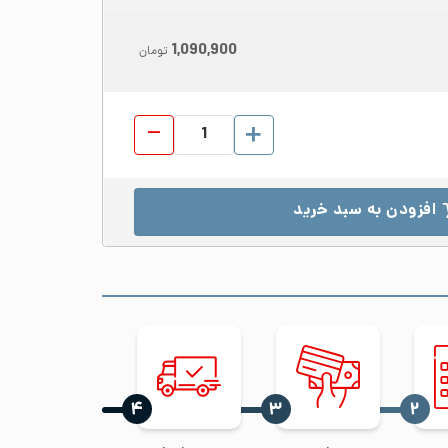
1,090,900
تومان
لوله صنایع غذایی داخل پولیش استیل 304 قطر 
افزودن به سبد خرید
‍۴
‍۳
‍۲