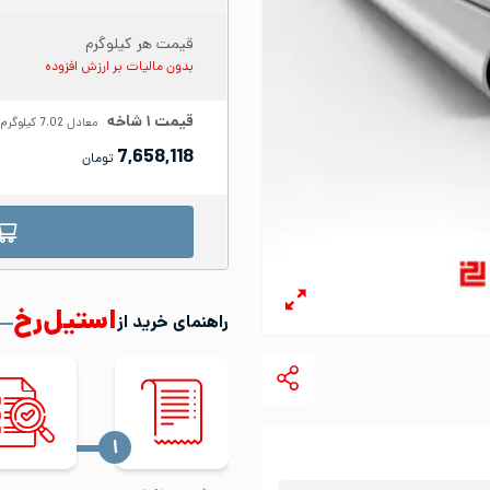
قیمت هر کیلوگرم
بدون مالیات بر ارزش افزوده
قیمت
۱
شاخه
معادل
7.02
کیلوگرم
7,658,118
تومان
استیل‌رخ
راهنمای خرید از
‍۱