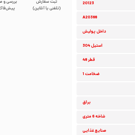
ثبت سفارش
بررسی و ص
20123
(تلفنی یا آنلاین)
پیش‌فاکت
A20388
داخل پولیش
استیل 304
قطر 48
ضخامت 1
براق
شاخه 6 متری
صنایع غذایی