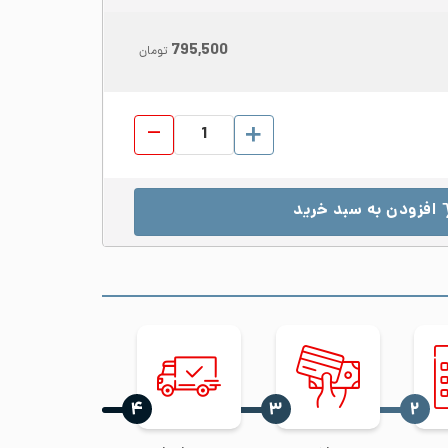
795,500
تومان
لوله دکوراتیو استیل 304 قطر 25 ضخامت 1.1 براق شاخه 6 متری عدد
افزودن به سبد خرید
‍۴
‍۳
‍۲