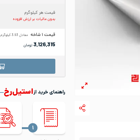
قیمت هر کیلوگرم
بدون مالیات بر ارزش افزوده
قیمت
۱
شاخه
معادل
3.93
کیلوگرم
3,126,315
تومان
استیل‌رخ
راهنمای خرید از
‍۱