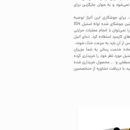
ی ساحلی و دریایی استیل 304 پیشنهاد نمی‌شود و به عنوان جایگزین برای
ی دارد. برای جوشکاری این آلیاژ توصیه
می‌شود از فیلرمتال 308 استفاده کنید. مقاطع ضخیم و سنگین جوشکای شده لوله استیل 304
 از انجام جوشکاری نیاز به آنیل دارند. لوله استیل 304 را نمی‌توان با انجام عملیات حرارتی
حکام استیل 304 باید از فرآیندهای کارسرد استفاده کرد. دمای آنیل
ماده خدمت رسانی به شما عزیزان
تیل مورد نظر خود را خریداری کرده
ت سطحی و …. محصول خریداری شده
نید با دریافت مشاوره از متخصصین