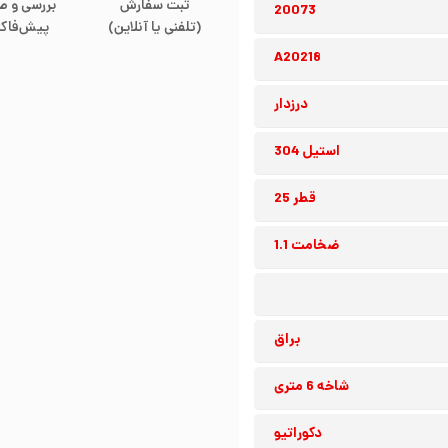
ثبت سفارش
بررسی و ص
20073
(تلفنی یا آنلاین)
پیش‌فاکت
A20218
درزدار
استیل 304
قطر 25
ضخامت 1.1
براق
شاخه 6 متری
دکوراتیو