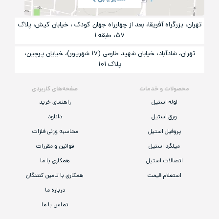
تهران، بزرگراه آفریقا، بعد از چهارراه جهان کودک ، خیابان کیش، پلاک
۵۷، طبقه ۱
تهران، شادآباد، خیابان شهید طارمی (۱۷ شهریور)، خیایان پرچین،
پلاک ۱۰۱
محصولات و خدمات
صفحه‌های کاربردی
لوله استیل
راهنمای خرید
ورق استیل
دانلود
پروفیل استیل
محاسبه وزنی فلزات
میلگرد استیل
قوانین و مقررات
اتصالات استیل
همکاری با ما
استعلام قیمت
همکاری با تامین کنندگان
درباره ما
تماس با ما