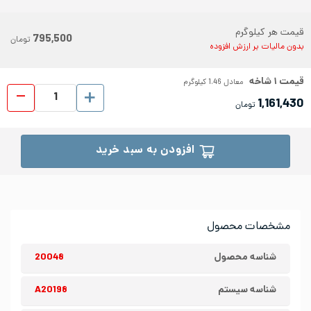
قیمت هر کیلوگرم
795,500
تومان
بدون مالیات بر ارزش افزوده
قیمت
۱
شاخه
معادل
1.46
کیلوگرم
لوله د
1,161,430
تومان
افزودن به سبد خرید
مشخصات محصول
شناسه محصول
20048
شناسه سیستم
A20198