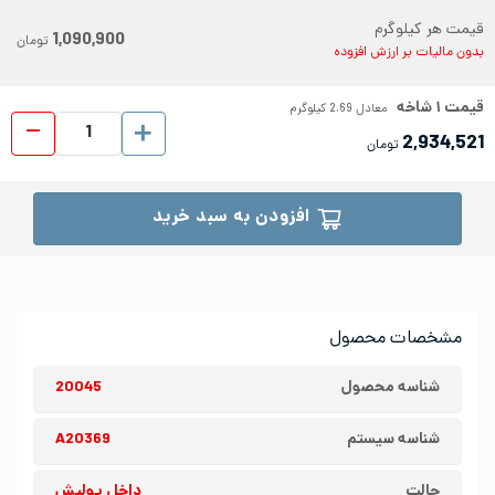
قیمت هر کیلوگرم
1,090,900
تومان
بدون مالیات بر ارزش افزوده
قیمت
۱
شاخه
معادل
2.69
کیلوگرم
لوله
2,934,521
تومان
افزودن به سبد خرید
مشخصات محصول
شناسه محصول
20045
شناسه سیستم
A20369
حالت
داخل پولیش