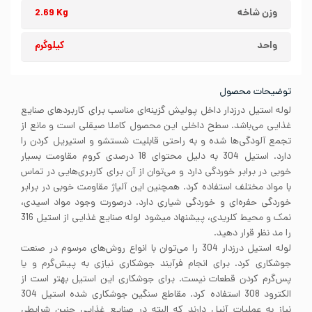
وزن شاخه
2.69 Kg
واحد
کیلوگرم
توضیحات محصول
لوله استیل درزدار داخل پولیش گزینه‌ای مناسب برای کاربردهای صنایع
غذایی می‌باشد. سطح داخلی این محصول کاملا صیقلی است و مانع از
تجمع آلودگی‌ها شده و به راحتی قابلیت شستشو و استیریل کردن را
دارد. استیل 304 به دلیل محتوای 18 درصدی کروم مقاومت بسیار
خوبی در برابر خوردگی دارد و می‌توان از آن برای کاربری‌هایی در تماس
با مواد مختلف استفاده کرد. همچنین این آلیاژ مقاومت خوبی در برابر
خوردگی حفره‌ای و خوردگی شیاری دارد. درصورت وجود مواد اسیدی،
نمک و محیط کلریدی، پیشنهاد میشود لوله صنایع غذایی از استیل 316
را مد نظر قرار دهید.
لوله استیل درزدار 304 را می‌توان با انواع روش‌های مرسوم در صنعت
جوشکاری کرد. برای انجام فرآیند جوشکاری نیازی به پیش‌گرم و یا
پس‌گرم کردن قطعات نیست. برای جوشکاری این استیل بهتر است از
الکترود 308 استفاده کرد. مقاطع سنگین جوشکاری شده استیل 304
نیاز به عملیات آنیل دارند که البته در صنایع غذایی چنین شرایطی